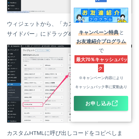
ウィジェットから、「カスタムHTML」を「共通
キャンペーン特典
と
サイドバー」にドラッグ&ドロップします。
お友達紹介プログラム
で
最大70％
キャッシュバッ
ク
※キャンペーン内容により
キャッシュバック率に変動あり
お申し込み
カスタムHTMLに呼び出しコードをコピペしま