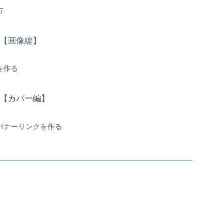
方
方【画像編】
を作る
方【カバー編】
バナーリンクを作る