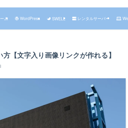
ーム
WordPress
レンタルサーバー
W
SWELL
使い方【文字入り画像リンクが作れる】
日